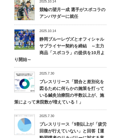
2025.10.14
競輪の望月一成 選手がスポコラの
アンバサダーに就任
2025.10.14
静岡ブルーレヴズとオフィシャル
サプライヤー契約を締結 ～主力
商品「スポコラ」の提供を10月よ
り開始～
2025.7.30
プレスリリース「競合と差別化を
図るために何らかの施策を打って
いる鍼灸治療院の半数以上が、施
策によって来院数が増えている！」
2025.7.30
プレスリリース「9割以上が「疲労
回復が行えていない」と回答【運
動習慣者のリカバリーに対する意