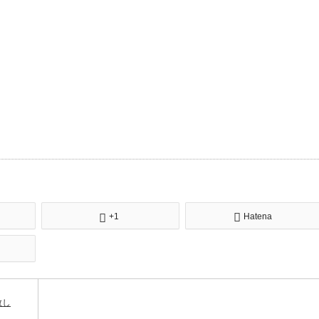
+1
Hatena
致し