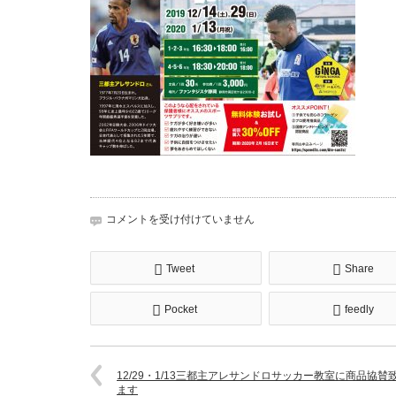
Ale-
コメントを受け付けていません
san1
は
Tweet
Share
Pocket
feedly
12/29・1/13三都主アレサンドロサッカー教室に商品協賛
ます