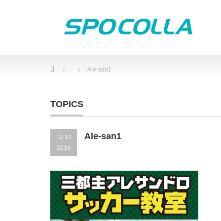
Home
Ale-san1
TOPICS
Ale-san1
12.12
2019