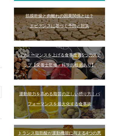
筋膜乾燥と肉離れの因果関係とは？
エビデンスに基づく予防と対策
パフォーマンスを上げる食事改善5つのステ
ップ【栄養士監修・科学的根拠あり】
運動能力を高める脂質の正しい摂り方｜パ
フォーマンスを最大化する食事術
トランス脂肪酸が運動機能に与える4つの悪