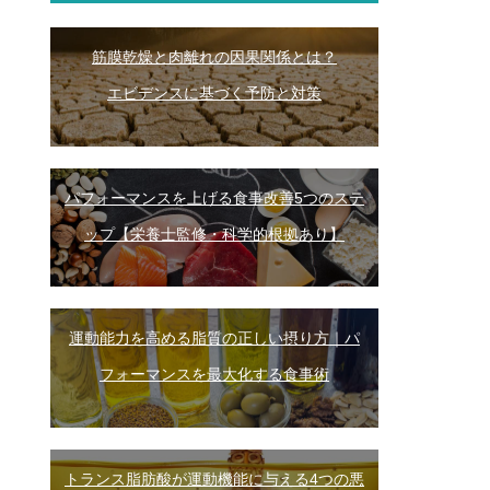
筋膜乾燥と肉離れの因果関係とは？
エビデンスに基づく予防と対策
パフォーマンスを上げる食事改善5つのステ
ップ【栄養士監修・科学的根拠あり】
運動能力を高める脂質の正しい摂り方｜パ
フォーマンスを最大化する食事術
トランス脂肪酸が運動機能に与える4つの悪