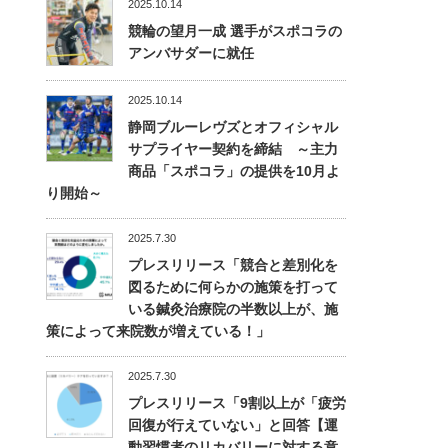
2025.10.14
競輪の望月一成 選手がスポコラの
アンバサダーに就任
2025.10.14
静岡ブルーレヴズとオフィシャル
サプライヤー契約を締結 ～主力
商品「スポコラ」の提供を10月よ
り開始～
2025.7.30
プレスリリース「競合と差別化を
図るために何らかの施策を打って
いる鍼灸治療院の半数以上が、施
策によって来院数が増えている！」
2025.7.30
プレスリリース「9割以上が「疲労
回復が行えていない」と回答【運
動習慣者のリカバリーに対する意