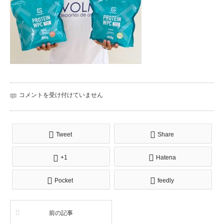
iwagami
コメントを受け付けていません
は
Tweet
Share
+1
Hatena
Pocket
feedly
前の記事