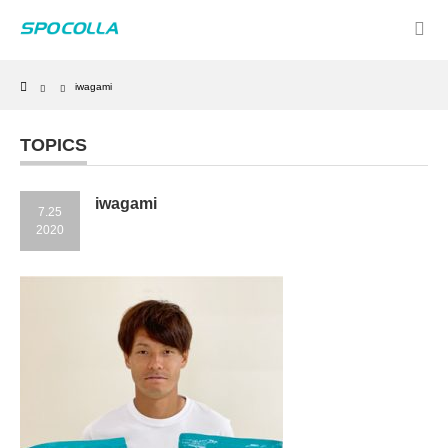
Home
iwagami
TOPICS
iwagami
7.25
2020