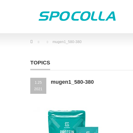
Home
mugen1_580-380
TOPICS
mugen1_580-380
1.25
2021