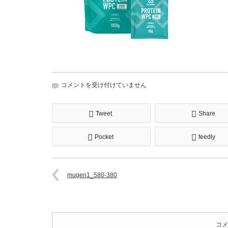
mugen1_580-
コメントを受け付けていません
380
は
Tweet
Share
Pocket
feedly
mugen1_580-380
コメ