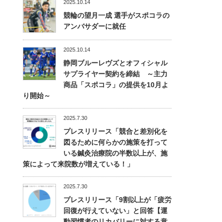
2025.10.14
競輪の望月一成 選手がスポコラの
アンバサダーに就任
2025.10.14
静岡ブルーレヴズとオフィシャル
サプライヤー契約を締結 ～主力
商品「スポコラ」の提供を10月よ
り開始～
2025.7.30
プレスリリース「競合と差別化を
図るために何らかの施策を打って
いる鍼灸治療院の半数以上が、施
策によって来院数が増えている！」
2025.7.30
プレスリリース「9割以上が「疲労
回復が行えていない」と回答【運
動習慣者のリカバリーに対する意