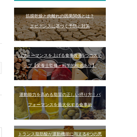
筋膜乾燥と肉離れの因果関係とは？
エビデンスに基づく予防と対策
パフォーマンスを上げる食事改善5つのステ
ップ【栄養士監修・科学的根拠あり】
運動能力を高める脂質の正しい摂り方｜パ
フォーマンスを最大化する食事術
トランス脂肪酸が運動機能に与える4つの悪