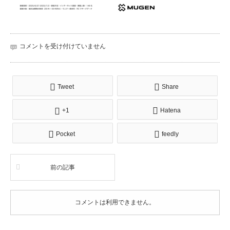
prmimes0730sub7
コメントを受け付けていません
は
Tweet
Share
+1
Hatena
Pocket
feedly
前の記事
コメントは利用できません。