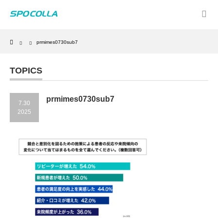
Home
prmimes0730sub7
TOPICS
prmimes0730sub7
7.30
2025