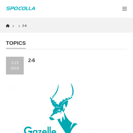
Home
2-6
TOPICS
2-6
3.23
2019