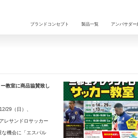
ブランドコンセプト
製品一覧
アンバサダー
ッカー教室に商品協賛致し
2/29（日）、
都主アレサンドロサッカー
重な機会に「エスパル