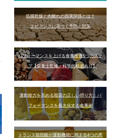
筋膜乾燥と肉離れの因果関係とは？
エビデンスに基づく予防と対策
パフォーマンスを上げる食事改善5つのステ
ップ【栄養士監修・科学的根拠あり】
運動能力を高める脂質の正しい摂り方｜パ
フォーマンスを最大化する食事術
トランス脂肪酸が運動機能に与える4つの悪