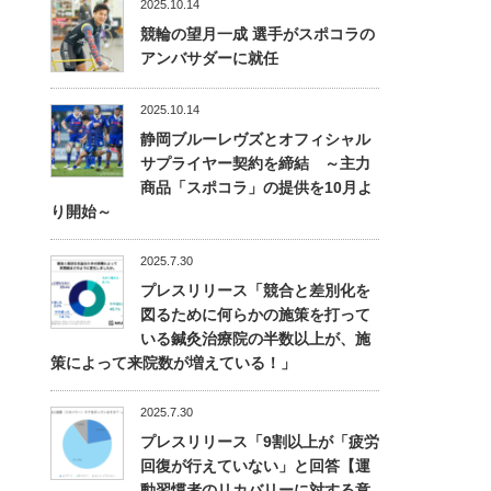
2025.10.14
競輪の望月一成 選手がスポコラの
アンバサダーに就任
2025.10.14
静岡ブルーレヴズとオフィシャル
サプライヤー契約を締結 ～主力
商品「スポコラ」の提供を10月よ
り開始～
2025.7.30
プレスリリース「競合と差別化を
図るために何らかの施策を打って
いる鍼灸治療院の半数以上が、施
策によって来院数が増えている！」
2025.7.30
プレスリリース「9割以上が「疲労
回復が行えていない」と回答【運
動習慣者のリカバリーに対する意