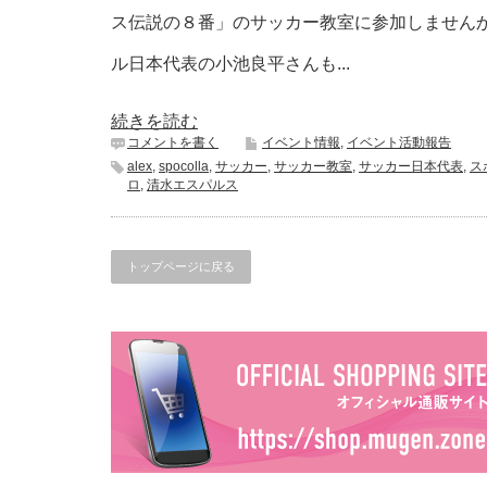
ス伝説の８番」のサッカー教室に参加しません
ル日本代表の小池良平さんも...
続きを読む
コメントを書く
イベント情報
,
イベント活動報告
alex
,
spocolla
,
サッカー
,
サッカー教室
,
サッカー日本代表
,
ス
ロ
,
清水エスパルス
トップページに戻る