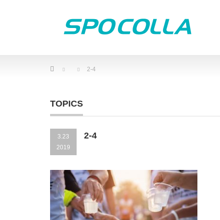
Home
2-4
TOPICS
2-4
3.23
2019