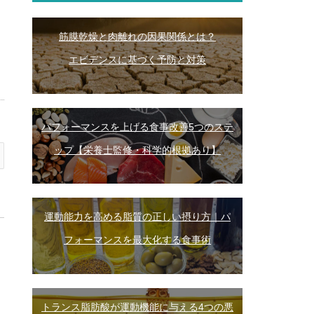
筋膜乾燥と肉離れの因果関係とは？
エビデンスに基づく予防と対策
パフォーマンスを上げる食事改善5つのステ
ップ【栄養士監修・科学的根拠あり】
運動能力を高める脂質の正しい摂り方｜パ
フォーマンスを最大化する食事術
トランス脂肪酸が運動機能に与える4つの悪