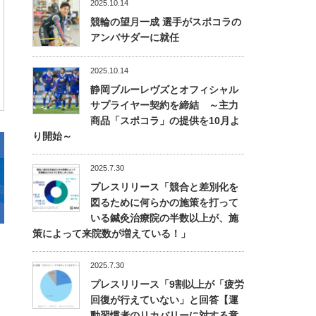
2025.10.14
競輪の望月一成 選手がスポコラの
アンバサダーに就任
2025.10.14
静岡ブルーレヴズとオフィシャル
サプライヤー契約を締結 ～主力
商品「スポコラ」の提供を10月よ
り開始～
2025.7.30
プレスリリース「競合と差別化を
図るために何らかの施策を打って
いる鍼灸治療院の半数以上が、施
策によって来院数が増えている！」
2025.7.30
プレスリリース「9割以上が「疲労
回復が行えていない」と回答【運
動習慣者のリカバリーに対する意