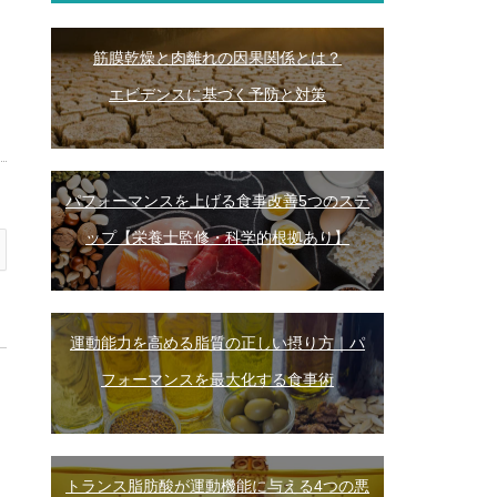
筋膜乾燥と肉離れの因果関係とは？
エビデンスに基づく予防と対策
パフォーマンスを上げる食事改善5つのステ
ップ【栄養士監修・科学的根拠あり】
運動能力を高める脂質の正しい摂り方｜パ
フォーマンスを最大化する食事術
トランス脂肪酸が運動機能に与える4つの悪