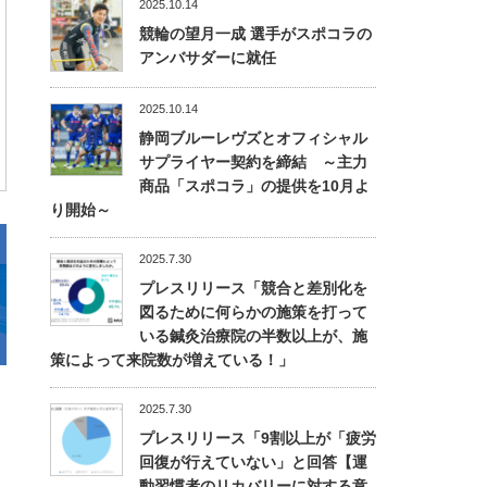
2025.10.14
競輪の望月一成 選手がスポコラの
アンバサダーに就任
2025.10.14
静岡ブルーレヴズとオフィシャル
サプライヤー契約を締結 ～主力
商品「スポコラ」の提供を10月よ
り開始～
2025.7.30
プレスリリース「競合と差別化を
図るために何らかの施策を打って
いる鍼灸治療院の半数以上が、施
策によって来院数が増えている！」
2025.7.30
プレスリリース「9割以上が「疲労
回復が行えていない」と回答【運
動習慣者のリカバリーに対する意