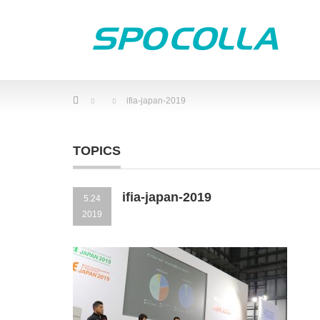
Home
ifia-japan-2019
TOPICS
ifia-japan-2019
5.24
2019