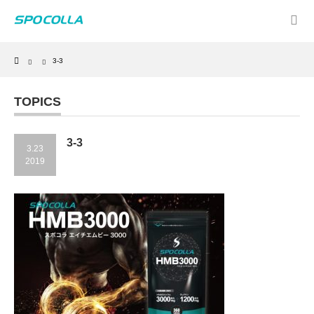
Home
3-3
TOPICS
3-3
3.23
2019