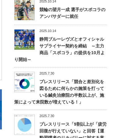
2025.10.14
競輪の望月一成 選手がスポコラの
アンバサダーに就任
2025.10.14
静岡ブルーレヴズとオフィシャル
サプライヤー契約を締結 ～主力
商品「スポコラ」の提供を10月よ
り開始～
2025.7.30
プレスリリース「競合と差別化を
図るために何らかの施策を打って
いる鍼灸治療院の半数以上が、施
策によって来院数が増えている！」
2025.7.30
プレスリリース「9割以上が「疲労
回復が行えていない」と回答【運
動習慣者のリカバリーに対する意