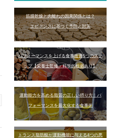
筋膜乾燥と肉離れの因果関係とは？
エビデンスに基づく予防と対策
パフォーマンスを上げる食事改善5つのステ
ップ【栄養士監修・科学的根拠あり】
運動能力を高める脂質の正しい摂り方｜パ
フォーマンスを最大化する食事術
トランス脂肪酸が運動機能に与える4つの悪