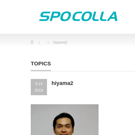
Home
hiyama2
TOPICS
hiyama2
9.14
2019