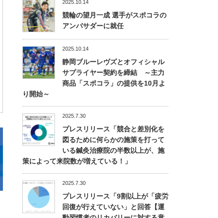
2025.10.14
競輪の望月一成 選手がスポコラの
アンバサダーに就任
2025.10.14
静岡ブルーレヴズとオフィシャル
サプライヤー契約を締結 ～主力
商品「スポコラ」の提供を10月よ
り開始～
2025.7.30
プレスリリース「競合と差別化を
図るために何らかの施策を打って
いる鍼灸治療院の半数以上が、施
策によって来院数が増えている！」
2025.7.30
プレスリリース「9割以上が「疲労
回復が行えていない」と回答【運
動習慣者のリカバリーに対する意