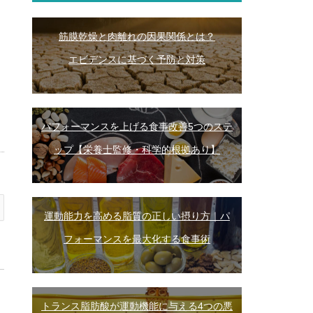
筋膜乾燥と肉離れの因果関係とは？
エビデンスに基づく予防と対策
パフォーマンスを上げる食事改善5つのステ
ップ【栄養士監修・科学的根拠あり】
運動能力を高める脂質の正しい摂り方｜パ
フォーマンスを最大化する食事術
トランス脂肪酸が運動機能に与える4つの悪