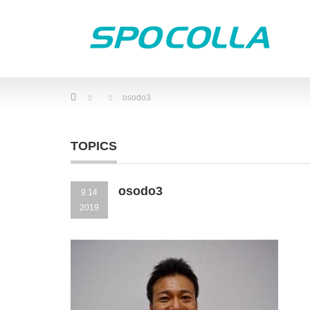
Home
osodo3
TOPICS
osodo3
9.14
2019