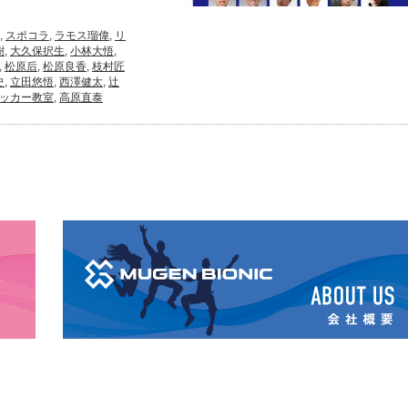
,
スポコラ
,
ラモス瑠偉
,
リ
樹
,
大久保択生
,
小林大悟
,
,
松原后
,
松原良香
,
枝村匠
史
,
立田悠悟
,
西澤健太
,
辻
ッカー教室
,
高原直泰