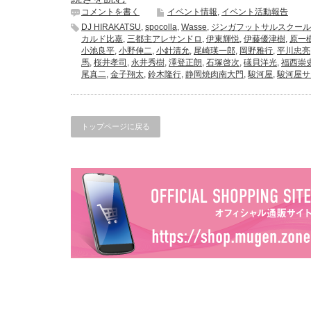
コメントを書く
イベント情報
,
イベント活動報告
DJ HIRAKATSU
,
spocolla
,
Wasse
,
ジンガフットサルスクール
カルド比嘉
,
三都主アレサンドロ
,
伊東輝悦
,
伊藤優津樹
,
原一
小池良平
,
小野伸二
,
小針清允
,
尾崎瑛一郎
,
岡野雅行
,
平川忠亮
馬
,
桜井孝司
,
永井秀樹
,
澤登正朗
,
石塚啓次
,
礒貝洋光
,
福西崇
尾真二
,
金子翔太
,
鈴木隆行
,
静岡焼肉南大門
,
駿河屋
,
駿河屋サ
トップページに戻る