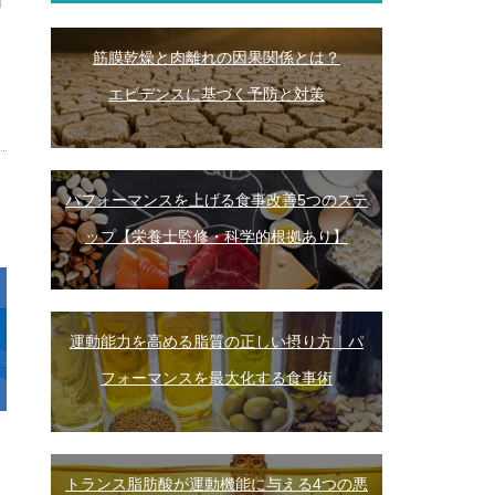
筋膜乾燥と肉離れの因果関係とは？
エビデンスに基づく予防と対策
パフォーマンスを上げる食事改善5つのステ
ップ【栄養士監修・科学的根拠あり】
運動能力を高める脂質の正しい摂り方｜パ
フォーマンスを最大化する食事術
トランス脂肪酸が運動機能に与える4つの悪