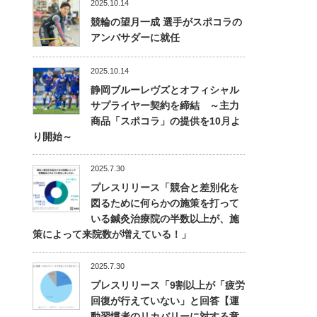
2025.10.14
競輪の望月一成 選手がスポコラの
アンバサダーに就任
2025.10.14
静岡ブルーレヴズとオフィシャル
サプライヤー契約を締結 ～主力
商品「スポコラ」の提供を10月よ
り開始～
2025.7.30
プレスリリース「競合と差別化を
図るために何らかの施策を打って
いる鍼灸治療院の半数以上が、施
策によって来院数が増えている！」
2025.7.30
プレスリリース「9割以上が「疲労
回復が行えていない」と回答【運
動習慣者のリカバリーに対する意