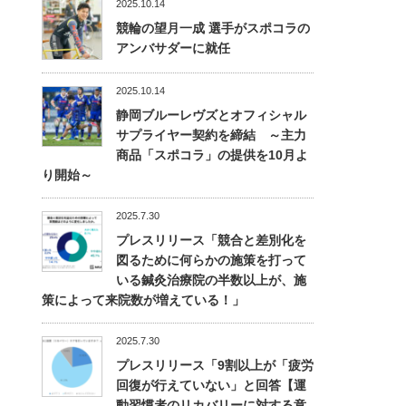
2025.10.14
競輪の望月一成 選手がスポコラの
アンバサダーに就任
2025.10.14
静岡ブルーレヴズとオフィシャル
サプライヤー契約を締結 ～主力
商品「スポコラ」の提供を10月よ
り開始～
2025.7.30
プレスリリース「競合と差別化を
図るために何らかの施策を打って
いる鍼灸治療院の半数以上が、施
策によって来院数が増えている！」
2025.7.30
プレスリリース「9割以上が「疲労
回復が行えていない」と回答【運
動習慣者のリカバリーに対する意