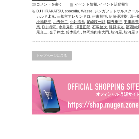
コメントを書く
イベント情報
,
イベント活動報告
DJ HIRAKATSU
,
spocolla
,
Wasse
,
ジンガフットサルスクール
カルド比嘉
,
三都主アレサンドロ
,
伊東輝悦
,
伊藤優津樹
,
原一
小池良平
,
小野伸二
,
小針清允
,
尾崎瑛一郎
,
岡野雅行
,
平川忠亮
馬
,
桜井孝司
,
永井秀樹
,
澤登正朗
,
石塚啓次
,
礒貝洋光
,
福西崇
尾真二
,
金子翔太
,
鈴木隆行
,
静岡焼肉南大門
,
駿河屋
,
駿河屋サ
トップページに戻る