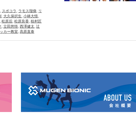
,
スポコラ
,
ラモス瑠偉
,
リ
樹
,
大久保択生
,
小林大悟
,
,
松原后
,
松原良香
,
枝村匠
史
,
立田悠悟
,
西澤健太
,
辻
ッカー教室
,
高原直泰