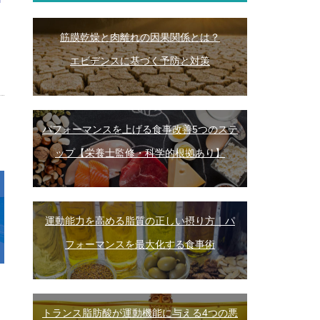
筋膜乾燥と肉離れの因果関係とは？
エビデンスに基づく予防と対策
パフォーマンスを上げる食事改善5つのステ
ップ【栄養士監修・科学的根拠あり】
運動能力を高める脂質の正しい摂り方｜パ
フォーマンスを最大化する食事術
トランス脂肪酸が運動機能に与える4つの悪